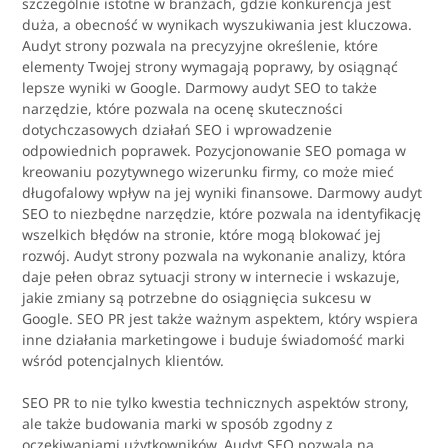
szczególnie istotne w branżach, gdzie konkurencja jest
duża, a obecność w wynikach wyszukiwania jest kluczowa.
Audyt strony pozwala na precyzyjne określenie, które
elementy Twojej strony wymagają poprawy, by osiągnąć
lepsze wyniki w Google. Darmowy audyt SEO to także
narzędzie, które pozwala na ocenę skuteczności
dotychczasowych działań SEO i wprowadzenie
odpowiednich poprawek. Pozycjonowanie SEO pomaga w
kreowaniu pozytywnego wizerunku firmy, co może mieć
długofalowy wpływ na jej wyniki finansowe. Darmowy audyt
SEO to niezbędne narzędzie, które pozwala na identyfikację
wszelkich błędów na stronie, które mogą blokować jej
rozwój. Audyt strony pozwala na wykonanie analizy, która
daje pełen obraz sytuacji strony w internecie i wskazuje,
jakie zmiany są potrzebne do osiągnięcia sukcesu w
Google. SEO PR jest także ważnym aspektem, który wspiera
inne działania marketingowe i buduje świadomość marki
wśród potencjalnych klientów.
SEO PR to nie tylko kwestia technicznych aspektów strony,
ale także budowania marki w sposób zgodny z
oczekiwaniami użytkowników. Audyt SEO pozwala na