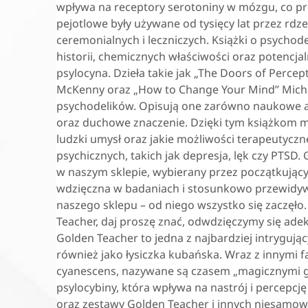
wpływa na receptory serotoniny w mózgu, co p
pejotlowe były używane od tysięcy lat przez r
ceremonialnych i leczniczych. Książki o psycho
historii, chemicznych właściwości oraz potencjaln
psylocyna. Dzieła takie jak „The Doors of Percep
McKenny oraz „How to Change Your Mind” Michae
psychodelików. Opisują one zarówno naukowe aspe
oraz duchowe znaczenie. Dzięki tym książkom mo
ludzki umysł oraz jakie możliwości terapeutyc
psychicznych, takich jak depresja, lęk czy PTSD
w naszym sklepie, wybierany przez początkujący
wdzięczna w badaniach i stosunkowo przewidyw
naszego sklepu – od niego wszystko się zaczęło. 
Teacher, daj proszę znać, odwdzięczymy się ade
Golden Teacher to jedna z najbardziej intryguj
również jako łysiczka kubańska. Wraz z innymi 
cyanescens, nazywane są czasem „magicznymi gr
psylocybiny, która wpływa na nastrój i percepc
oraz zestawy Golden Teacher i innych niesamo