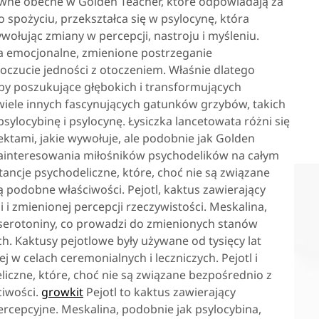
tywne obecne w Golden Teacher, które odpowiadają za
 spożyciu, przekształca się w psylocynę, która
ołując zmiany w percepcji, nastroju i myśleniu.
 emocjonalne, zmienione postrzeganie
oczucie jedności z otoczeniem. Właśnie dlatego
by poszukujące głębokich i transformujących
wiele innych fascynujących gatunków grzybów, takich
psylocybinę i psylocynę. Łysiczka lancetowata różni się
ktami, jakie wywołuje, ale podobnie jak Golden
zainteresowania miłośników psychodelików na całym
stancje psychodeliczne, które, choć nie są związane
podobne właściwości. Pejotl, kaktus zawierający
i i zmienionej percepcji rzeczywistości. Meskalina,
 serotoniny, co prowadzi do zmienionych stanów
. Kaktusy pejotlowe były używane od tysięcy lat
w celach ceremonialnych i leczniczych. Pejotl i
liczne, które, choć nie są związane bezpośrednio z
iwości.
growkit
Pejotl to kaktus zawierający
percepcyjne. Meskalina, podobnie jak psylocybina,