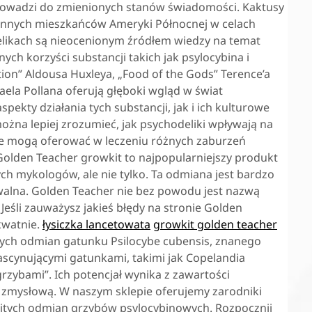
rowadzi do zmienionych stanów świadomości. Kaktusy
dzennych mieszkańców Ameryki Północnej w celach
delikach są nieocenionym źródłem wiedzy na temat
ych korzyści substancji takich jak psylocybina i
tion” Aldousa Huxleya, „Food of the Gods” Terence’a
la Pollana oferują głęboki wgląd w świat
kty działania tych substancji, jak i ich kulturowe
żna lepiej zrozumieć, jak psychodeliki wpływają na
zne mogą oferować w leczeniu różnych zaburzeń
. Golden Teacher growkit to najpopularniejszy produkt
ch mykologów, ale nie tylko. Ta odmiana jest bardzo
alna. Golden Teacher nie bez powodu jest nazwą
Jeśli zauważysz jakieś błędy na stronie Golden
kwatnie.
łysiczka lancetowata
growkit golden teacher
ących odmian gatunku Psilocybe cubensis, znanego
fascynującymi gatunkami, takimi jak Copelandia
zybami”. Ich potencjał wynika z zawartości
ję zmysłową. W naszym sklepie oferujemy zarodniki
witych odmian grzybów psylocybinowych. Rozpocznij