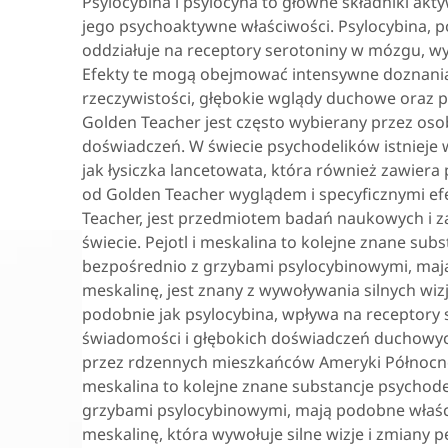
Psylocybina i psylocyna to główne składniki ak
jego psychoaktywne właściwości. Psylocybina, po
oddziałuje na receptory serotoniny w mózgu, wyw
Efekty te mogą obejmować intensywne doznania
rzeczywistości, głębokie wglądy duchowe oraz p
Golden Teacher jest często wybierany przez oso
doświadczeń. W świecie psychodelików istnieje 
jak łysiczka lancetowata, która również zawiera 
od Golden Teacher wyglądem i specyficznymi efe
Teacher, jest przedmiotem badań naukowych i 
świecie. Pejotl i meskalina to kolejne znane sub
bezpośrednio z grzybami psylocybinowymi, mają 
meskalinę, jest znany z wywoływania silnych wizj
podobnie jak psylocybina, wpływa na receptory
świadomości i głębokich doświadczeń duchowych
przez rdzennych mieszkańców Ameryki Północnej 
meskalina to kolejne znane substancje psychode
grzybami psylocybinowymi, mają podobne właśc
meskalinę, która wywołuje silne wizje i zmiany 