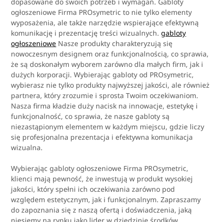
dopasowane do swoich potrzeb i wymagań. Gabloty
ogłoszeniowe Firma PROsymetric to nie tylko elementy
wyposażenia, ale także narzędzie wspierające efektywną
komunikację i prezentację treści wizualnych.
gabloty
ogłoszeniowe
Nasze produkty charakteryzują się
nowoczesnym designem oraz funkcjonalnością, co sprawia,
że są doskonałym wyborem zarówno dla małych firm, jak i
dużych korporacji. Wybierając gabloty od PROsymetric,
wybierasz nie tylko produkty najwyższej jakości, ale również
partnera, który zrozumie i sprosta Twoim oczekiwaniom.
Nasza firma kładzie duży nacisk na innowacje, estetykę i
funkcjonalność, co sprawia, że nasze gabloty są
niezastąpionym elementem w każdym miejscu, gdzie liczy
się profesjonalna prezentacja i efektywna komunikacja
wizualna.
Wybierając gabloty ogłoszeniowe Firma PROsymetric,
klienci mają pewność, że inwestują w produkt wysokiej
jakości, który spełni ich oczekiwania zarówno pod
względem estetycznym, jak i funkcjonalnym. Zapraszamy
do zapoznania się z naszą ofertą i doświadczenia, jaką
niesiemy na rynku jako lider w dziedzinie środków