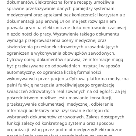
dokumentów. Elektroniczna forma recepty umożliwia
sprawne przekazywanie danych pomiędzy systemami
medycznymi oraz aptekami bez konieczności korzystania z
dokumentacji papierowej.L4 online jest rozwiązaniem
pozwalającym na elektroniczne dokumentowanie czasowej
niezdolności do pracy. Wystawienie takiego dokumentu
wymaga przeprowadzenia oceny medycznej oraz
stwierdzenia przesłanek zdrowotnych uzasadniających
ograniczenie wykonywania obowiązków zawodowych.
Cyfrowy obieg dokumentów sprawia, że informacje mogą
być przekazywane do odpowiednich instytucji w sposób
automatyczny, co ogranicza liczbę formalności
wykonywanych przez pacjenta.Cyfrowa platforma medyczna
pełni funkcję narzędzia umożliwiającego organizację
świadczeń zdrowotnych realizowanych na odległość. Za jej
pośrednictwem możliwe jest umawianie konsultacji,
przekazywanie dokumentacji medycznej, odbieranie
informacji od lekarzy oraz uzyskiwanie dostępu do
wybranych dokumentów zdrowotnych. Zakres dostępnych
funkcji zależy od konkretnego systemu oraz sposobu
organizacji usług przez podmiot medyczny.Elektroniczne
przedłużenie recepty jest zagadnieniem związanym