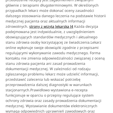
głównie z terapiami długoterminowymi. W określonych
przypadkach lekarz może dokonać oceny zasadności
dalszego stosowania danego leczenia na podstawie historii
medycznej pacjenta oraz aktualnych informacji
zdrowotnych.
strony z wizytą lekarską l4
Każda decyzja
podejmowana jest indywidualnie, z uwzględnieniem
obowiązujących standardów medycznych i aktualnego
stanu zdrowia osoby korzystającej ze świadczenia.Lekarz
online wykonuje swoje obowiązki zgodnie z przepisami
regulującymi wykonywanie zawodu medycznego. Forma
kontaktu nie zmienia odpowiedzialności związanej z oceną
stanu zdrowia pacjenta ani zasad prowadzenia
dokumentacji medycznej. W zależności od rodzaju
zgłaszanego problemu lekarz może udzielić informacji,
przedstawić zalecenia lub wskazać potrzebę
przeprowadzenia dalszej diagnostyki w warunkach
stacjonarnych.Prawidłowo wystawiona e-recepta
funkcjonuje w oparciu o przepisy regulujące system
ochrony zdrowia oraz zasady prowadzenia dokumentacji
medycznej. Wystawianie dokumentów elektronicznych
wymaga odpowiednich uprawnień zawodowych oraz