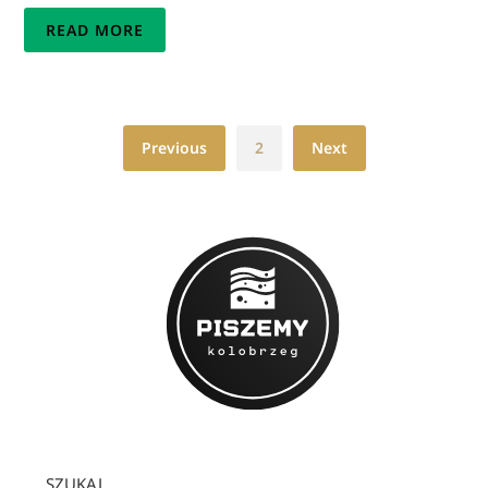
READ MORE
Previous
2
Next
SZUKAJ