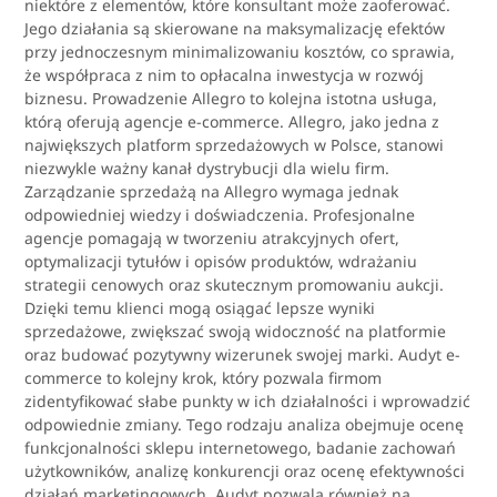
niektóre z elementów, które konsultant może zaoferować.
Jego działania są skierowane na maksymalizację efektów
przy jednoczesnym minimalizowaniu kosztów, co sprawia,
że współpraca z nim to opłacalna inwestycja w rozwój
biznesu. Prowadzenie Allegro to kolejna istotna usługa,
którą oferują agencje e-commerce. Allegro, jako jedna z
największych platform sprzedażowych w Polsce, stanowi
niezwykle ważny kanał dystrybucji dla wielu firm.
Zarządzanie sprzedażą na Allegro wymaga jednak
odpowiedniej wiedzy i doświadczenia. Profesjonalne
agencje pomagają w tworzeniu atrakcyjnych ofert,
optymalizacji tytułów i opisów produktów, wdrażaniu
strategii cenowych oraz skutecznym promowaniu aukcji.
Dzięki temu klienci mogą osiągać lepsze wyniki
sprzedażowe, zwiększać swoją widoczność na platformie
oraz budować pozytywny wizerunek swojej marki. Audyt e-
commerce to kolejny krok, który pozwala firmom
zidentyfikować słabe punkty w ich działalności i wprowadzić
odpowiednie zmiany. Tego rodzaju analiza obejmuje ocenę
funkcjonalności sklepu internetowego, badanie zachowań
użytkowników, analizę konkurencji oraz ocenę efektywności
działań marketingowych. Audyt pozwala również na