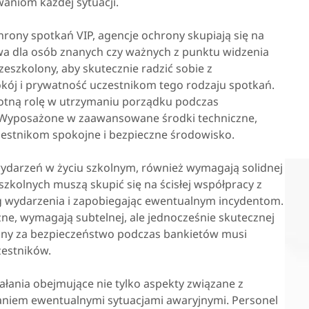
aniom każdej sytuacji.
rony spotkań VIP, agencje ochrony skupiają się na
a dla osób znanych czy ważnych z punktu widzenia
eszkolony, aby skutecznie radzić sobie z
kój i prywatność uczestnikom tego rodzaju spotkań.
totną rolę w utrzymaniu porządku podczas
. Wyposażone w zaawansowane środki techniczne,
zestnikom spokojne i bezpieczne środowisko.
wydarzeń w życiu szkolnym, również wymagają solidnej
zkolnych muszą skupić się na ścisłej współpracy z
eg wydarzenia i zapobiegając ewentualnym incydentom.
ne, wymagają subtelnej, ale jednocześnie skutecznej
ny za bezpieczeństwo podczas bankietów musi
zestników.
ania obejmujące nie tylko aspekty związane z
aniem ewentualnymi sytuacjami awaryjnymi. Personel