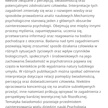
kwestie związane z percepcją, świadomością oraz
potencjalnymi zdolnościami człowieka. Interpretacje tych
zagadnień zmieniały się wraz z rozwojem wiedzy oraz
sposobów prowadzenia analiz naukowych.Mechanizmy
psychologiczne stanowią jeden z głównych obszarów
zainteresowania psychologii. Obejmują one między innymi
procesy myślenia, zapamiętywania, uczenia się,
przetwarzania informacji oraz reagowania na bodźce
pochodzące z otoczenia. Badania nad tymi zagadnieniami
pozwalają lepiej zrozumieć sposób działania człowieka w
różnych sytuacjach życiowych oraz wpływ czynników
biologicznych, społecznych i środowiskowych na jego
zachowanie.Świadomość w psychotronice pojawia się
często w kontekście prób wyjaśniania natury ludzkiego
umysłu. W różnych publikacjach można spotkać odmienne
interpretacje dotyczące relacji pomiędzy świadomością,
percepcją oraz doświadczeniami człowieka. Niektóre
opracowania koncentrują się na analizie subiektywnych
przeżyć, inne natomiast próbują opisywać te zagadnienia z
perspektywy bardziej teoretycznej lub filozoficznej.
Tematyka świadomości pozostaje przedmiotem
zainteresowania wielu dziedzin nauki.Psychologia