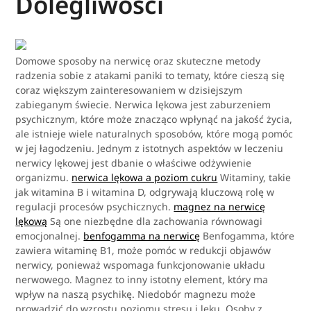
Dolegliwości
Domowe sposoby na nerwicę oraz skuteczne metody
radzenia sobie z atakami paniki to tematy, które cieszą się
coraz większym zainteresowaniem w dzisiejszym
zabieganym świecie. Nerwica lękowa jest zaburzeniem
psychicznym, które może znacząco wpłynąć na jakość życia,
ale istnieje wiele naturalnych sposobów, które mogą pomóc
w jej łagodzeniu. Jednym z istotnych aspektów w leczeniu
nerwicy lękowej jest dbanie o właściwe odżywienie
organizmu.
nerwica lękowa a poziom cukru
Witaminy, takie
jak witamina B i witamina D, odgrywają kluczową rolę w
regulacji procesów psychicznych.
magnez na nerwicę
lękową
Są one niezbędne dla zachowania równowagi
emocjonalnej.
benfogamma na nerwicę
Benfogamma, które
zawiera witaminę B1, może pomóc w redukcji objawów
nerwicy, ponieważ wspomaga funkcjonowanie układu
nerwowego. Magnez to inny istotny element, który ma
wpływ na naszą psychikę. Niedobór magnezu może
prowadzić do wzrostu poziomu stresu i lęku. Osoby z