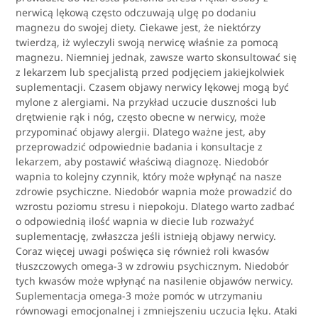
nerwicą lękową często odczuwają ulgę po dodaniu
magnezu do swojej diety. Ciekawe jest, że niektórzy
twierdzą, iż wyleczyli swoją nerwicę właśnie za pomocą
magnezu. Niemniej jednak, zawsze warto skonsultować się
z lekarzem lub specjalistą przed podjęciem jakiejkolwiek
suplementacji. Czasem objawy nerwicy lękowej mogą być
mylone z alergiami. Na przykład uczucie duszności lub
drętwienie rąk i nóg, często obecne w nerwicy, może
przypominać objawy alergii. Dlatego ważne jest, aby
przeprowadzić odpowiednie badania i konsultacje z
lekarzem, aby postawić właściwą diagnozę. Niedobór
wapnia to kolejny czynnik, który może wpłynąć na nasze
zdrowie psychiczne. Niedobór wapnia może prowadzić do
wzrostu poziomu stresu i niepokoju. Dlatego warto zadbać
o odpowiednią ilość wapnia w diecie lub rozważyć
suplementację, zwłaszcza jeśli istnieją objawy nerwicy.
Coraz więcej uwagi poświęca się również roli kwasów
tłuszczowych omega-3 w zdrowiu psychicznym. Niedobór
tych kwasów może wpłynąć na nasilenie objawów nerwicy.
Suplementacja omega-3 może pomóc w utrzymaniu
równowagi emocjonalnej i zmniejszeniu uczucia lęku. Ataki