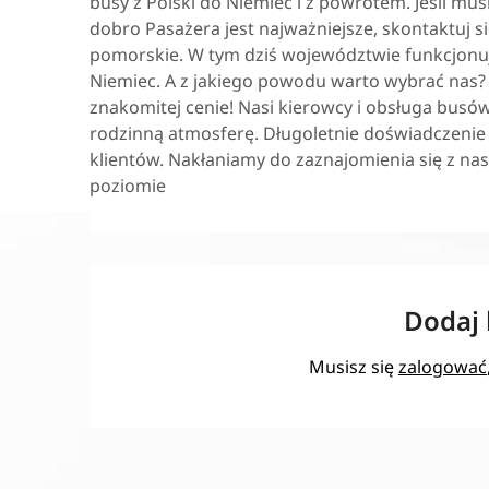
busy z Polski do Niemiec i z powrotem. Jeśli mu
dobro Pasażera jest najważniejsze, skontaktuj s
pomorskie. W tym dziś województwie funkcjon
Niemiec. A z jakiego powodu warto wybrać nas
znakomitej cenie! Nasi kierowcy i obsługa busów
rodzinną atmosferę. Długoletnie doświadczenie
klientów. Nakłaniamy do zaznajomienia się z na
poziomie
Dodaj
Musisz się
zalogować