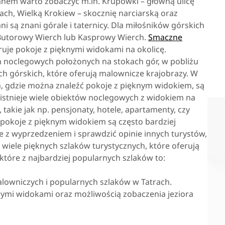
nem warto zobaczyć m.in. Krupówki – główną ulicę
ch, Wielką Krokiew – skocznię narciarską oraz
są znani górale i taternicy. Dla miłośników górskich
utorowy Wierch lub Kasprowy Wierch.
Smaczne
ruje pokoje z pięknymi widokami na okolicę.
ch noclegowych położonych na stokach gór, w pobliżu
ch górskich, które oferują malownicze krajobrazy. W
, gdzie można znaleźć pokoje z pięknym widokiem, są
h istnieje wiele obiektów noclegowych z widokiem na
takie jak np. pensjonaty, hotele, apartamenty, czy
 pokoje z pięknym widokiem są często bardziej
e z wyprzedzeniem i sprawdzić opinie innych turystów,
wiele pięknych szlaków turystycznych, które oferują
które z najbardziej popularnych szlaków to:
alowniczych i popularnych szlaków w Tatrach.
nymi widokami oraz możliwością zobaczenia jeziora