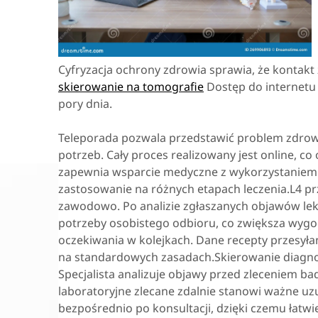
Cyfryzacja ochrony zdrowia sprawia, że kontakt 
skierowanie na tomografie
Dostęp do internetu 
pory dnia.
Teleporada pozwala przedstawić problem zdro
potrzeb. Cały proces realizowany jest online, c
zapewnia wsparcie medyczne z wykorzystaniem 
zastosowanie na różnych etapach leczenia.L4 pr
zawodowo. Po analizie zgłaszanych objawów le
potrzeby osobistego odbioru, co zwiększa wygo
oczekiwania w kolejkach. Dane recepty przesyłan
na standardowych zasadach.Skierowanie diagnos
Specjalista analizuje objawy przed zleceniem b
laboratoryjne zlecane zdalnie stanowi ważne uzu
bezpośrednio po konsultacji, dzięki czemu łatwi