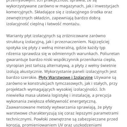
wykorzystywane zarówno w magazynach, jak i inwestycjach
komercyjnych. Składające się z izolacyjnego środka oraz
zewnętrznych okładzin, zapewniają bardzo dobrą
izolacyjność cieplną i łatwość montażu.
Warianty płyt izolacyjnych są zróżnicowane zarówno
strukturą izolacyjną, jak i przeznaczeniem. Najczęściej
spotyka się płyty z wełną mineralną, gdzie każdy typ
rdzenia sprawdza się w odmiennych warunkach. Poliuretan
gwarantuje bardzo niski współczynnik przenikania ciepła,
styropian jest tańszą alternatywą, a płyty z wełny świetnie
izolują akustycznie. Wykorzystanie paneli izolacyjnych jest
bardzo szerokie.
Płyty Warstwowe i Izolacyjne
Używane są
zarówno w konstrukcjach tymczasowych, jak i stałych, przy
projektach wymagających wysokiej izolacyjności. Ich
niewielka masa ułatwia logistykę i instalację, a precyzja
wykonania zwiększa efektywność energetyczną.
Zaawansowane metody wytwarzania sprawiają, że płyty
warstwowe charakteryzują się coraz lepszymi parametrami
technicznymi. Powłoki zewnętrzne są zabezpieczane przed
korozją, promieniowaniem UV oraz uszkodzeniami