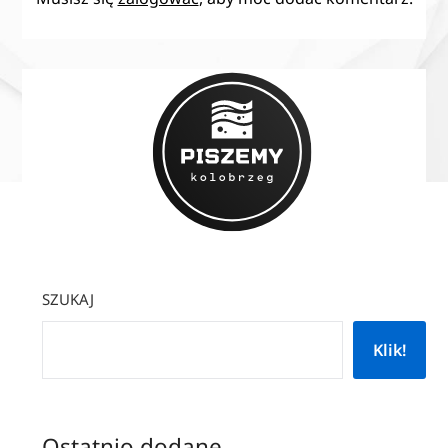
SZUKAJ
Klik!
Ostatnio dodane