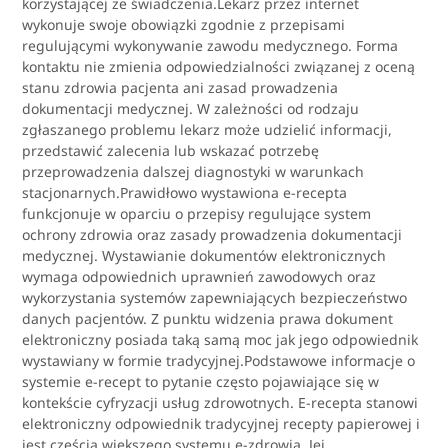
korzystającej ze świadczenia.Lekarz przez internet
wykonuje swoje obowiązki zgodnie z przepisami
regulującymi wykonywanie zawodu medycznego. Forma
kontaktu nie zmienia odpowiedzialności związanej z oceną
stanu zdrowia pacjenta ani zasad prowadzenia
dokumentacji medycznej. W zależności od rodzaju
zgłaszanego problemu lekarz może udzielić informacji,
przedstawić zalecenia lub wskazać potrzebę
przeprowadzenia dalszej diagnostyki w warunkach
stacjonarnych.Prawidłowo wystawiona e-recepta
funkcjonuje w oparciu o przepisy regulujące system
ochrony zdrowia oraz zasady prowadzenia dokumentacji
medycznej. Wystawianie dokumentów elektronicznych
wymaga odpowiednich uprawnień zawodowych oraz
wykorzystania systemów zapewniających bezpieczeństwo
danych pacjentów. Z punktu widzenia prawa dokument
elektroniczny posiada taką samą moc jak jego odpowiednik
wystawiany w formie tradycyjnej.Podstawowe informacje o
systemie e-recept to pytanie często pojawiające się w
kontekście cyfryzacji usług zdrowotnych. E-recepta stanowi
elektroniczny odpowiednik tradycyjnej recepty papierowej i
jest częścią większego systemu e-zdrowia. Jej