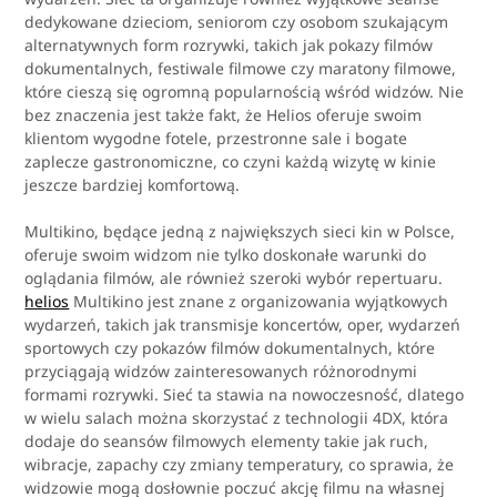
dedykowane dzieciom, seniorom czy osobom szukającym
alternatywnych form rozrywki, takich jak pokazy filmów
dokumentalnych, festiwale filmowe czy maratony filmowe,
które cieszą się ogromną popularnością wśród widzów. Nie
bez znaczenia jest także fakt, że Helios oferuje swoim
klientom wygodne fotele, przestronne sale i bogate
zaplecze gastronomiczne, co czyni każdą wizytę w kinie
jeszcze bardziej komfortową.
Multikino, będące jedną z największych sieci kin w Polsce,
oferuje swoim widzom nie tylko doskonałe warunki do
oglądania filmów, ale również szeroki wybór repertuaru.
helios
Multikino jest znane z organizowania wyjątkowych
wydarzeń, takich jak transmisje koncertów, oper, wydarzeń
sportowych czy pokazów filmów dokumentalnych, które
przyciągają widzów zainteresowanych różnorodnymi
formami rozrywki. Sieć ta stawia na nowoczesność, dlatego
w wielu salach można skorzystać z technologii 4DX, która
dodaje do seansów filmowych elementy takie jak ruch,
wibracje, zapachy czy zmiany temperatury, co sprawia, że
widzowie mogą dosłownie poczuć akcję filmu na własnej