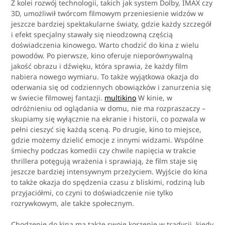
Z kolei rozwój technologii, takich jak system Dolby, IMAX czy
3D, umożliwił twórcom filmowym przeniesienie widzów w
jeszcze bardziej spektakularne światy, gdzie każdy szczegół
i efekt specjalny stawały się nieodzowną częścią
doświadczenia kinowego. Warto chodzić do kina z wielu
powodów. Po pierwsze, kino oferuje nieporównywalną
jakość obrazu i dźwięku, która sprawia, że każdy film
nabiera nowego wymiaru. To także wyjątkowa okazja do
oderwania się od codziennych obowiązków i zanurzenia się
w świecie filmowej fantazji.
multikino
W kinie, w
odróżnieniu od oglądania w domu, nie ma rozpraszaczy –
skupiamy się wyłącznie na ekranie i historii, co pozwala w
pełni cieszyć się każdą sceną. Po drugie, kino to miejsce,
gdzie możemy dzielić emocje z innymi widzami. Wspólne
śmiechy podczas komedii czy chwile napięcia w trakcie
thrillera potęgują wrażenia i sprawiają, że film staje się
jeszcze bardziej intensywnym przeżyciem. Wyjście do kina
to także okazja do spędzenia czasu z bliskimi, rodziną lub
przyjaciółmi, co czyni to doświadczenie nie tylko
rozrywkowym, ale także społecznym.
Chodzenie do kina ma także swoje korzenie w tradycji, kiedy