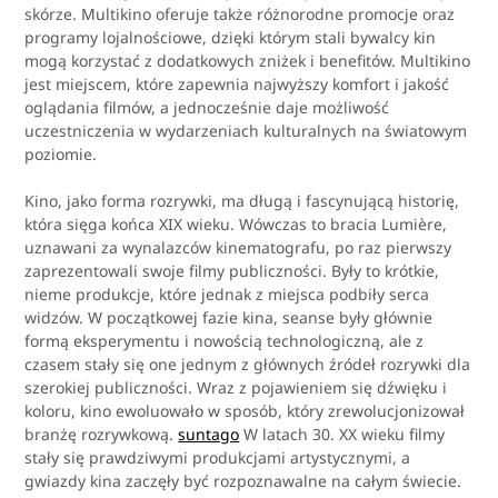
skórze. Multikino oferuje także różnorodne promocje oraz
programy lojalnościowe, dzięki którym stali bywalcy kin
mogą korzystać z dodatkowych zniżek i benefitów. Multikino
jest miejscem, które zapewnia najwyższy komfort i jakość
oglądania filmów, a jednocześnie daje możliwość
uczestniczenia w wydarzeniach kulturalnych na światowym
poziomie.
Kino, jako forma rozrywki, ma długą i fascynującą historię,
która sięga końca XIX wieku. Wówczas to bracia Lumière,
uznawani za wynalazców kinematografu, po raz pierwszy
zaprezentowali swoje filmy publiczności. Były to krótkie,
nieme produkcje, które jednak z miejsca podbiły serca
widzów. W początkowej fazie kina, seanse były głównie
formą eksperymentu i nowością technologiczną, ale z
czasem stały się one jednym z głównych źródeł rozrywki dla
szerokiej publiczności. Wraz z pojawieniem się dźwięku i
koloru, kino ewoluowało w sposób, który zrewolucjonizował
branżę rozrywkową.
suntago
W latach 30. XX wieku filmy
stały się prawdziwymi produkcjami artystycznymi, a
gwiazdy kina zaczęły być rozpoznawalne na całym świecie.