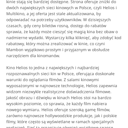
kinie stają się bardziej dostępne. Strona oferuje zniżki do
dwóch największych sieci kinowych w Polsce, czyli Helios i
Multikino, a jej oferta jest stale aktualizowana, by
odpowiadać na potrzeby użytkowników. W dzisiejszych
czasach, gdy ceny biletów rosną, dostęp do rabatów
sprawia, że każdy może cieszyć się magią kina bez obaw o
nadmierne wydatki. Wystarczy kilka kliknięć, aby zdobyć kod
rabatowy, który można zrealizować w kinie, co czyni
Mambon wyjątkowo prostym i przyjaznym w obsłudze
narzędziem dla kinomanów.
Kino Helios to jedna z największych i najbardziej
rozpoznawalnych sieci kin w Polsce, oferująca doskonałe
warunki do oglądania filmów. Z salami kinowymi
wyposażonymi w najnowsze technologie, Helios zapewnia
widzom niezwykle realistyczne doświadczenia filmowe.
Jakość obrazu i dźwięku w kinach Helios stoi na bardzo
wysokim poziomie, co sprawia, że każdy film nabiera
nowego wymiaru. Helios oferuje szeroką gamę filmów,
zarówno najnowsze hollywoodzkie produkcje, jak i polskie
filmy, które często są wyświetlane w ramach specjalnych
wydarzeń. Sieć ta organizuje również wyjątkowe seanse