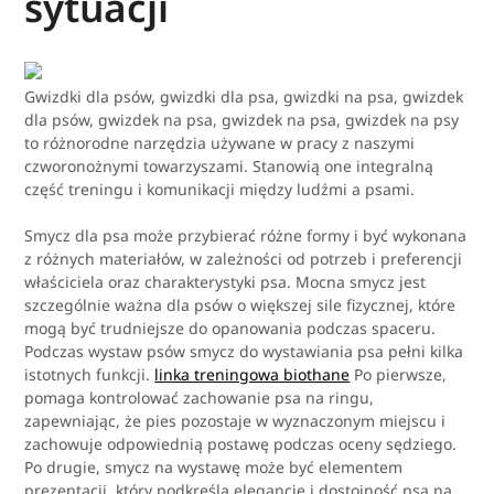
sytuacji
Gwizdki dla psów, gwizdki dla psa, gwizdki na psa, gwizdek
dla psów, gwizdek na psa, gwizdek na psa, gwizdek na psy
to różnorodne narzędzia używane w pracy z naszymi
czworonożnymi towarzyszami. Stanowią one integralną
część treningu i komunikacji między ludźmi a psami.
Smycz dla psa może przybierać różne formy i być wykonana
z różnych materiałów, w zależności od potrzeb i preferencji
właściciela oraz charakterystyki psa. Mocna smycz jest
szczególnie ważna dla psów o większej sile fizycznej, które
mogą być trudniejsze do opanowania podczas spaceru.
Podczas wystaw psów smycz do wystawiania psa pełni kilka
istotnych funkcji.
linka treningowa biothane
Po pierwsze,
pomaga kontrolować zachowanie psa na ringu,
zapewniając, że pies pozostaje w wyznaczonym miejscu i
zachowuje odpowiednią postawę podczas oceny sędziego.
Po drugie, smycz na wystawę może być elementem
prezentacji, który podkreśla elegancję i dostojność psa na