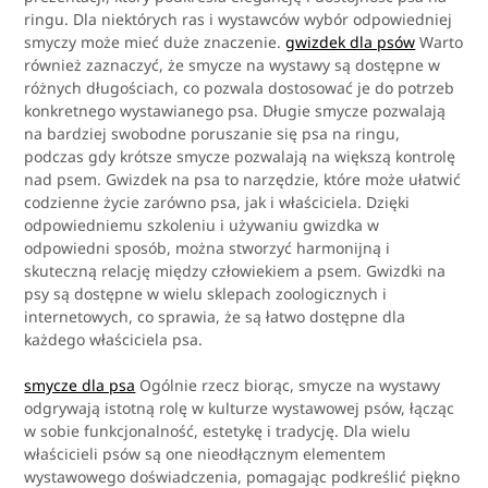
ringu. Dla niektórych ras i wystawców wybór odpowiedniej
smyczy może mieć duże znaczenie.
gwizdek dla psów
Warto
również zaznaczyć, że smycze na wystawy są dostępne w
różnych długościach, co pozwala dostosować je do potrzeb
konkretnego wystawianego psa. Długie smycze pozwalają
na bardziej swobodne poruszanie się psa na ringu,
podczas gdy krótsze smycze pozwalają na większą kontrolę
nad psem. Gwizdek na psa to narzędzie, które może ułatwić
codzienne życie zarówno psa, jak i właściciela. Dzięki
odpowiedniemu szkoleniu i używaniu gwizdka w
odpowiedni sposób, można stworzyć harmonijną i
skuteczną relację między człowiekiem a psem. Gwizdki na
psy są dostępne w wielu sklepach zoologicznych i
internetowych, co sprawia, że są łatwo dostępne dla
każdego właściciela psa.
smycze dla psa
Ogólnie rzecz biorąc, smycze na wystawy
odgrywają istotną rolę w kulturze wystawowej psów, łącząc
w sobie funkcjonalność, estetykę i tradycję. Dla wielu
właścicieli psów są one nieodłącznym elementem
wystawowego doświadczenia, pomagając podkreślić piękno