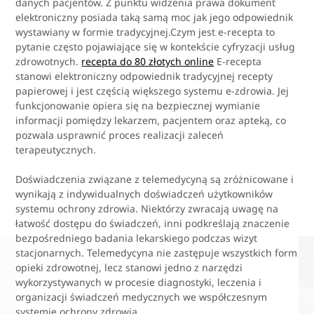
danych pacjentów. Z punktu widzenia prawa dokument
elektroniczny posiada taką samą moc jak jego odpowiednik
wystawiany w formie tradycyjnej.Czym jest e-recepta to
pytanie często pojawiające się w kontekście cyfryzacji usług
zdrowotnych.
recepta do 80 złotych online
E-recepta
stanowi elektroniczny odpowiednik tradycyjnej recepty
papierowej i jest częścią większego systemu e-zdrowia. Jej
funkcjonowanie opiera się na bezpiecznej wymianie
informacji pomiędzy lekarzem, pacjentem oraz apteką, co
pozwala usprawnić proces realizacji zaleceń
terapeutycznych.
Doświadczenia związane z telemedycyną są zróżnicowane i
wynikają z indywidualnych doświadczeń użytkowników
systemu ochrony zdrowia. Niektórzy zwracają uwagę na
łatwość dostępu do świadczeń, inni podkreślają znaczenie
bezpośredniego badania lekarskiego podczas wizyt
stacjonarnych. Telemedycyna nie zastępuje wszystkich form
opieki zdrowotnej, lecz stanowi jedno z narzędzi
wykorzystywanych w procesie diagnostyki, leczenia i
organizacji świadczeń medycznych we współczesnym
systemie ochrony zdrowia.