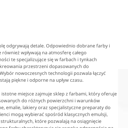
olę odgrywają detale. Odpowiednio dobrane farby i
ale również wpływają na atmosferę całego
ści te specjalizujące się w farbach i tynkach
i kreowania przestrzeni dopasowanych do
 Wybór nowoczesnych technologii pozwala łączyć
ostają piękne i odporne na upływ czasu.
totne miejsce zajmuje sklep z farbami, który oferuje
tosowanych do różnych powierzchni i warunków
, emalie, lakiery oraz specjalistyczne preparaty do
 Klienci mogą wybierać spośród klasycznych emulsji,
strukturalnych, które pozwalają na osiągnięcie
ne farby charakteryzują się wysoką odpornością na