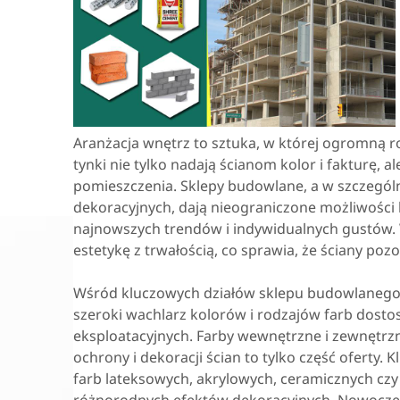
Aranżacja wnętrz to sztuka, w której ogromną r
tynki nie tylko nadają ścianom kolor i fakturę, 
pomieszczenia. Sklepy budowlane, a w szczególno
dekoracyjnych, dają nieograniczone możliwośc
najnowszych trendów i indywidualnych gustów.
estetykę z trwałością, co sprawia, że ściany poz
Wśród kluczowych działów sklepu budowlanego is
szeroki wachlarz kolorów i rodzajów farb dos
eksploatacyjnych. Farby wewnętrzne i zewnętrzne
ochrony i dekoracji ścian to tylko część oferty.
farb lateksowych, akrylowych, ceramicznych czy 
różnorodnych efektów dekoracyjnych. Nowoczes