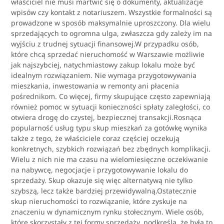
właściciel nie musi martwić się o dokumenty, aktualizacje
wpisów czy kontakt z notariuszem. Wszystkie formalności są
prowadzone w sposób maksymalnie uproszczony. Dla wielu
sprzedających to ogromna ulga, zwłaszcza gdy zależy im na
wyjściu z trudnej sytuacji finansowej.W przypadku osób,
które chcą sprzedać nieruchomość w Warszawie możliwie
jak najszybciej, natychmiastowy zakup lokalu może być
idealnym rozwiązaniem. Nie wymaga przygotowywania
mieszkania, inwestowania w remonty ani płacenia
pośrednikom. Co więcej, firmy skupujące często zapewniają
również pomoc w sytuacji konieczności spłaty zaległości, co
otwiera drogę do czystej, bezpiecznej transakcji.Rosnąca
popularność usług typu skup mieszkań za gotówkę wynika
także z tego, że właściciele coraz częściej oczekują
konkretnych, szybkich rozwiązań bez zbędnych komplikacji.
Wielu z nich nie ma czasu na wielomiesięczne oczekiwanie
na nabywcę, negocjacje i przygotowywanie lokalu do
sprzedaży. Skup okazuje się więc alternatywą nie tylko
szybszą, lecz także bardziej przewidywalną.Ostatecznie
skup nieruchomości to rozwiązanie, które zyskuje na
znaczeniu w dynamicznym rynku stołecznym. Wiele osób,
które skorzystały z tej formy sprzedaży, podkreśla, że była to