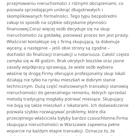
przejmowaniu nieruchomości z różnymi obciążeniami, co
pozwala sprzedającym uniknąć długotrwałych i
skomplikowanych formalności. Tego typu bezpośredni
zakup to sposób na szybkie odzyskanie płynności
finansowej.Coraz więcej osób decyduje się na skup
nieruchomości za gotówkę, ponieważ proces ten jest prosty.
Właściciel kontaktuje się z firmą skupującą, ta dokonuje
wyceny, a następnie – jeśli obie strony są zgodne –
dochodzi do finalizacji transakcji u notariusza. Całość często
zamyka się w 48 godzin. Brak ukrytych kosztów oraz jasne
zasady współpracy sprawiają, że wiele osób wybiera
właśnie tę drogę.Firmy oferujące profesjonalny skup lokali
działają nie tylko na rynku mieszkań w dobrym stanie
technicznym. Dużą część realizowanych transakcji stanowią
nieruchomości do generalnego remontu, których sprzedaż
metodą tradycyjną mogłaby potrwać miesiące. Skupujący
nie boją się także mieszkań z lokatorami. Ich doświadczenie
pozwala szybko rozwiązywać problemy, które dla
przeciętnego właściciela byłyby bardzo czasochłonne.Firma
skupująca nieruchomości w Warszawie zapewnia pełne
wsparcie na każdym etapie transakcji. Oznacza to, że