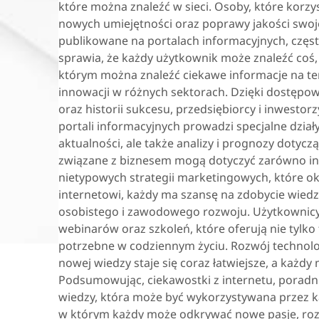
które można znaleźć w sieci. Osoby, które korz
nowych umiejętności oraz poprawy jakości swojeg
publikowane na portalach informacyjnych, częst
sprawia, że każdy użytkownik może znaleźć coś, c
którym można znaleźć ciekawe informacje na te
innowacji w różnych sektorach. Dzięki dostępo
oraz historii sukcesu, przedsiębiorcy i inwest
portali informacyjnych prowadzi specjalne dział
aktualności, ale także analizy i prognozy dotyc
związane z biznesem mogą dotyczyć zarówno inn
nietypowych strategii marketingowych, które ok
internetowi, każdy ma szansę na zdobycie wiedzy
osobistego i zawodowego rozwoju. Użytkownicy 
webinarów oraz szkoleń, które oferują nie tylko
potrzebne w codziennym życiu. Rozwój technolog
nowej wiedzy staje się coraz łatwiejsze, a każdy
Podsumowując, ciekawostki z internetu, poradn
wiedzy, która może być wykorzystywana przez ka
w którym każdy może odkrywać nowe pasje, rozw