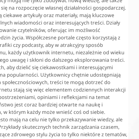
icy mogą nie tylko zdobywać nową wiedzę, ale także
się na rozpoczęcie własnej działalności gospodarczej.
ą ciekawe artykuły oraz materiały, mają kluczowe
nych wiadomości oraz interesujących treści. Działy
wanie czytelników, oferując im możliwość
zin życia. Współczesne portale często korzystają z
afiki czy podcasty, aby w atrakcyjny sposób
mu, każdy użytkownik internetu, niezależnie od wieku
jego uwagę i skłoni do dalszego eksplorowania treści.
 aby dzielić się ciekawostkami i interesującymi
ą na popularności. Użytkownicy chętnie udostępniają
m społecznościowych, treści te mogą dotrzeć do
rnetu stają się więc elementem codziennych interakcji
spostrzeżeniami, opiniami i refleksjami na temat
two jest coraz bardziej otwarte na naukę i
m, w którym każdy może wnieść coś od siebie.
sto mają na celu nie tylko przekazywanie wiedzy, ale
Przykłady skutecznych technik zarządzania czasem,
zące zdrowego stylu życia to tylko niektóre z tematów,