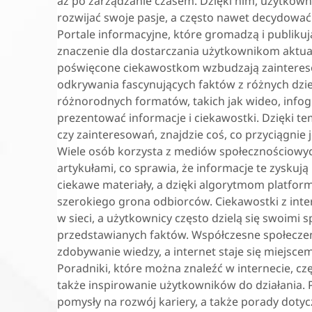
aż po zarządzanie czasem. Dzięki nim, użytkown
rozwijać swoje pasje, a często nawet decydować 
Portale informacyjne, które gromadzą i publikuj
znaczenie dla dostarczania użytkownikom aktual
poświęcone ciekawostkom wzbudzają zaintereso
odkrywania fascynujących faktów z różnych dzied
różnorodnych formatów, takich jak wideo, infogr
prezentować informacje i ciekawostki. Dzięki te
czy zainteresowań, znajdzie coś, co przyciągnie 
Wiele osób korzysta z mediów społecznościowych,
artykułami, co sprawia, że informacje te zyskuj
ciekawe materiały, a dzięki algorytmom platfor
szerokiego grona odbiorców. Ciekawostki z inte
w sieci, a użytkownicy często dzielą się swoimi 
przedstawianych faktów. Współczesne społeczeńs
zdobywanie wiedzy, a internet staje się miejsce
Poradniki, które można znaleźć w internecie, czę
także inspirowanie użytkowników do działania. 
pomysły na rozwój kariery, a także porady dotyc