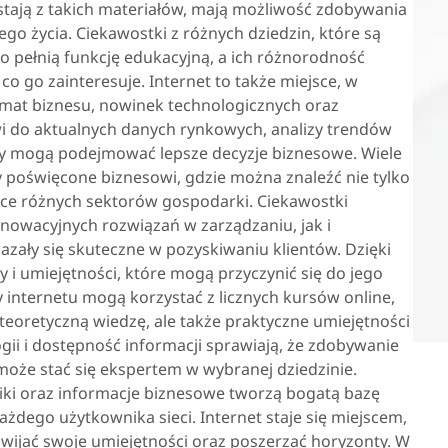
ystają z takich materiałów, mają możliwość zdobywania
o życia. Ciekawostki z różnych dziedzin, które są
o pełnią funkcję edukacyjną, a ich różnorodność
o go zainteresuje. Internet to także miejsce, w
mat biznesu, nowinek technologicznych oraz
wi do aktualnych danych rynkowych, analizy trendów
orzy mogą podejmować lepsze decyzje biznesowe. Wiele
y poświęcone biznesowi, gdzie można znaleźć nie tylko
zące różnych sektorów gospodarki. Ciekawostki
owacyjnych rozwiązań w zarządzaniu, jak i
azały się skuteczne w pozyskiwaniu klientów. Dzięki
 i umiejętności, które mogą przyczynić się do jego
internetu mogą korzystać z licznych kursów online,
 teoretyczną wiedzę, ale także praktyczne umiejętności
ii i dostępność informacji sprawiają, że zdobywanie
 może stać się ekspertem w wybranej dziedzinie.
iki oraz informacje biznesowe tworzą bogatą bazę
żdego użytkownika sieci. Internet staje się miejscem,
ijać swoje umiejętności oraz poszerzać horyzonty. W