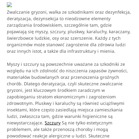
Zwalczanie gryzoni, walka ze szkodnikami oraz dezynfekcja,
deratyzacja, dezynsekcja to nieodzowne elementy
zarządzania środowiskiem, szczególnie tam, gdzie
pojawiają się myszy, szczury, pluskwy, karaluchy, karaczany,
świerzbowce ludzkie, osy oraz szerszenie. Każdy z tych
organizmów może stanowić zagrożenie dla zdrowia ludzi
oraz innych istot, a także dla infrastruktury i mienia.
Myszy i szczury są powszechnie uważane za szkodniki ze
względu na ich zdolność do niszczenia zapasów żywności,
materiałów budowlanych oraz przenoszenia groźnych
chorób. Dlatego deratyzacja, czyli skuteczne zwalczanie
gryzoni, jest kluczowym środkiem zaradczym w
zapobieganiu stratom ekonomicznym i zagrożeniom
zdrowotnym. Pluskwy i karaluchy są również uciążliwymi
insektami, które często zasiedlają miejsca zamieszkania
ludzi, zwłaszcza tam, gdzie warunki higieniczne są
niewystarczające.
Szczury
Są nie tylko estetycznym
problemem, ale także przenoszą choroby i mogą
powodować reakcje alergiczne u ludzi. Skuteczne