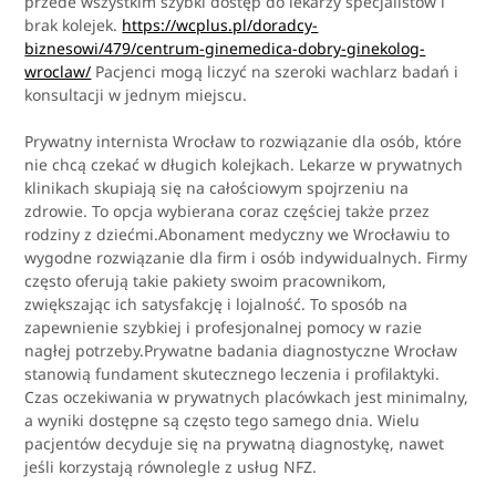
przede wszystkim szybki dostęp do lekarzy specjalistów i
brak kolejek.
https://wcplus.pl/doradcy-
biznesowi/479/centrum-ginemedica-dobry-ginekolog-
wroclaw/
Pacjenci mogą liczyć na szeroki wachlarz badań i
konsultacji w jednym miejscu.
Prywatny internista Wrocław to rozwiązanie dla osób, które
nie chcą czekać w długich kolejkach. Lekarze w prywatnych
klinikach skupiają się na całościowym spojrzeniu na
zdrowie. To opcja wybierana coraz częściej także przez
rodziny z dziećmi.Abonament medyczny we Wrocławiu to
wygodne rozwiązanie dla firm i osób indywidualnych. Firmy
często oferują takie pakiety swoim pracownikom,
zwiększając ich satysfakcję i lojalność. To sposób na
zapewnienie szybkiej i profesjonalnej pomocy w razie
nagłej potrzeby.Prywatne badania diagnostyczne Wrocław
stanowią fundament skutecznego leczenia i profilaktyki.
Czas oczekiwania w prywatnych placówkach jest minimalny,
a wyniki dostępne są często tego samego dnia. Wielu
pacjentów decyduje się na prywatną diagnostykę, nawet
jeśli korzystają równolegle z usług NFZ.