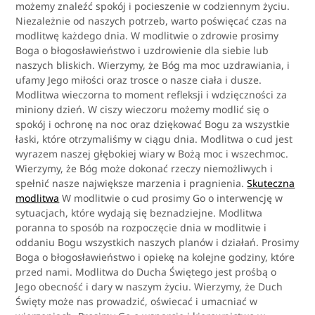
możemy znaleźć spokój i pocieszenie w codziennym życiu.
Niezależnie od naszych potrzeb, warto poświęcać czas na
modlitwę każdego dnia. W modlitwie o zdrowie prosimy
Boga o błogosławieństwo i uzdrowienie dla siebie lub
naszych bliskich. Wierzymy, że Bóg ma moc uzdrawiania, i
ufamy Jego miłości oraz trosce o nasze ciała i dusze.
Modlitwa wieczorna to moment refleksji i wdzięczności za
miniony dzień. W ciszy wieczoru możemy modlić się o
spokój i ochronę na noc oraz dziękować Bogu za wszystkie
łaski, które otrzymaliśmy w ciągu dnia. Modlitwa o cud jest
wyrazem naszej głębokiej wiary w Bożą moc i wszechmoc.
Wierzymy, że Bóg może dokonać rzeczy niemożliwych i
spełnić nasze największe marzenia i pragnienia.
Skuteczna
modlitwa
W modlitwie o cud prosimy Go o interwencję w
sytuacjach, które wydają się beznadziejne. Modlitwa
poranna to sposób na rozpoczęcie dnia w modlitwie i
oddaniu Bogu wszystkich naszych planów i działań. Prosimy
Boga o błogosławieństwo i opiekę na kolejne godziny, które
przed nami. Modlitwa do Ducha Świętego jest prośbą o
Jego obecność i dary w naszym życiu. Wierzymy, że Duch
Święty może nas prowadzić, oświecać i umacniać w