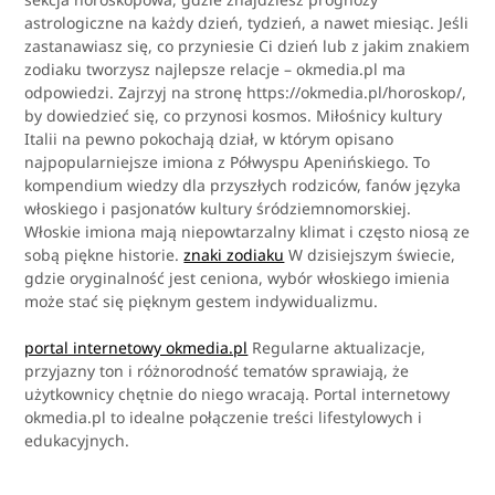
astrologiczne na każdy dzień, tydzień, a nawet miesiąc. Jeśli
zastanawiasz się, co przyniesie Ci dzień lub z jakim znakiem
zodiaku tworzysz najlepsze relacje – okmedia.pl ma
odpowiedzi. Zajrzyj na stronę https://okmedia.pl/horoskop/,
by dowiedzieć się, co przynosi kosmos. Miłośnicy kultury
Italii na pewno pokochają dział, w którym opisano
najpopularniejsze imiona z Półwyspu Apenińskiego. To
kompendium wiedzy dla przyszłych rodziców, fanów języka
włoskiego i pasjonatów kultury śródziemnomorskiej.
Włoskie imiona mają niepowtarzalny klimat i często niosą ze
sobą piękne historie.
znaki zodiaku
W dzisiejszym świecie,
gdzie oryginalność jest ceniona, wybór włoskiego imienia
może stać się pięknym gestem indywidualizmu.
portal internetowy okmedia.pl
Regularne aktualizacje,
przyjazny ton i różnorodność tematów sprawiają, że
użytkownicy chętnie do niego wracają. Portal internetowy
okmedia.pl to idealne połączenie treści lifestylowych i
edukacyjnych.