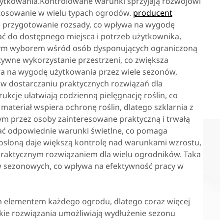
użytkowania.Kontrolowane warunki sprzyjają rozwojowi
astosowanie w wielu typach ogrodów.
producent
e przygotowanie rozsady, co wpływa na wygodę
ć do dostępnego miejsca i potrzeb użytkownika,
rnym wyborem wśród osób dysponujących ograniczoną
tywne wykorzystanie przestrzeni, co zwiększa
a na wygodę użytkowania przez wiele sezonów,
 w dostarczaniu praktycznych rozwiązań dla
cje ułatwiają codzienną pielęgnację roślin, co
ateriał wspiera ochronę roślin, dlatego szklarnia z
ym przez osoby zainteresowane praktyczną i trwałą
ać odpowiednie warunki świetlne, co pomaga
osłoną daje większą kontrolę nad warunkami wzrostu,
 praktycznym rozwiązaniem dla wielu ogrodników. Taka
w sezonowych, co wpływa na efektywność pracy w
m elementem każdego ogrodu, dlatego coraz więcej
akie rozwiązania umożliwiają wydłużenie sezonu