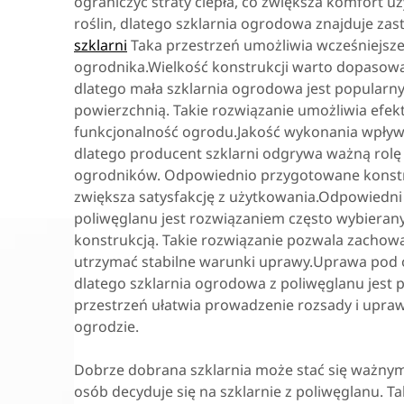
ograniczyć straty ciepła, co zwiększa komfort 
roślin, dlatego szklarnia ogrodowa znajduje z
szklarni
Taka przestrzeń umożliwia wcześniejsz
ogrodnika.Wielkość konstrukcji warto dopasowa
dlatego mała szklarnia ogrodowa jest popula
powierzchnią. Takie rozwiązanie umożliwia efek
funkcjonalność ogrodu.Jakość wykonania wpływ
dlatego producent szklarni odgrywa ważną rolę
ogrodników. Odpowiednio przygotowane konstruk
zwiększa satysfakcję z użytkowania.Odpowiedni m
poliwęglanu jest rozwiązaniem często wybieran
konstrukcją. Takie rozwiązanie pozwala zachow
utrzymać stabilne warunki uprawy.Uprawa pod 
dlatego szklarnia ogrodowa z poliwęglanu jest
przestrzeń ułatwia prowadzenie rozsady i upra
ogrodzie.
Dobrze dobrana szklarnia może stać się ważny
osób decyduje się na szklarnie z poliwęglanu. T