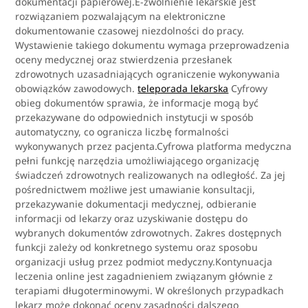
dokumentacji papierowej.E-zwolnienie lekarskie jest
rozwiązaniem pozwalającym na elektroniczne
dokumentowanie czasowej niezdolności do pracy.
Wystawienie takiego dokumentu wymaga przeprowadzenia
oceny medycznej oraz stwierdzenia przesłanek
zdrowotnych uzasadniających ograniczenie wykonywania
obowiązków zawodowych.
teleporada lekarska
Cyfrowy
obieg dokumentów sprawia, że informacje mogą być
przekazywane do odpowiednich instytucji w sposób
automatyczny, co ogranicza liczbę formalności
wykonywanych przez pacjenta.Cyfrowa platforma medyczna
pełni funkcję narzędzia umożliwiającego organizację
świadczeń zdrowotnych realizowanych na odległość. Za jej
pośrednictwem możliwe jest umawianie konsultacji,
przekazywanie dokumentacji medycznej, odbieranie
informacji od lekarzy oraz uzyskiwanie dostępu do
wybranych dokumentów zdrowotnych. Zakres dostępnych
funkcji zależy od konkretnego systemu oraz sposobu
organizacji usług przez podmiot medyczny.Kontynuacja
leczenia online jest zagadnieniem związanym głównie z
terapiami długoterminowymi. W określonych przypadkach
lekarz może dokonać oceny zasadności dalszego