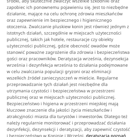
środki, aby skutecznie zwalczyć wszelkie szkodniki oraz
zapobiec ich ponownemu pojawieniu się. Jest to niezbędne
działanie, mające na celu ochronę zdrowia mieszkańców
oraz zapewnienie im bezpiecznego i higienicznego
otoczenia. Zwalczanie pluskiew konin jest również jednym z
istotnych działań, szczególnie w miejscach użyteczności
publicznej, takich jak hotele, restauracje czy obiekty
użyteczności publicznej, gdzie obecność owadów może
stanowić poważne zagrożenie dla zdrowia i bezpieczeństwa
gości oraz pracowników. Deratyzacja września, dezynsekcja
września i dezynfekcja września to działania podejmowane
w celu zwalczania populacji gryzoni oraz eliminacji
wszelkich źródeł zanieczyszczeń w mieście. Regularne
przeprowadzanie tych działań jest niezbędne dla
utrzymania czystości i bezpieczeństwa w przestrzeni
publicznej oraz w miejscach użyteczności publicznej.
Bezpieczeństwo i higiena w przestrzeni miejskiej mają
kluczowe znaczenie dla jakości życia mieszkańców i
atrakcyjności miasta dla turystów i inwestorów. Dlatego też
należy regularnie monitorować i przeprowadzać działania
dezynfekcji, dezynsekcji i deratyzacji, aby zapewnić czystość
i bezpieczeństwo w Koninie i Wrześni.
deratyzacja poznań