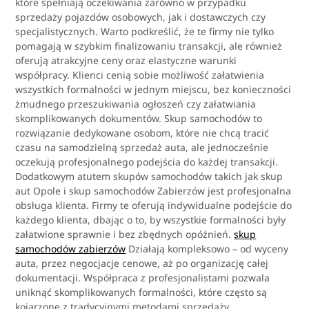
które spełniają oczekiwania zarówno w przypadku
sprzedaży pojazdów osobowych, jak i dostawczych czy
specjalistycznych. Warto podkreślić, że te firmy nie tylko
pomagają w szybkim finalizowaniu transakcji, ale również
oferują atrakcyjne ceny oraz elastyczne warunki
współpracy. Klienci cenią sobie możliwość załatwienia
wszystkich formalności w jednym miejscu, bez konieczności
żmudnego przeszukiwania ogłoszeń czy załatwiania
skomplikowanych dokumentów. Skup samochodów to
rozwiązanie dedykowane osobom, które nie chcą tracić
czasu na samodzielną sprzedaż auta, ale jednocześnie
oczekują profesjonalnego podejścia do każdej transakcji.
Dodatkowym atutem skupów samochodów takich jak skup
aut Opole i skup samochodów Zabierzów jest profesjonalna
obsługa klienta. Firmy te oferują indywidualne podejście do
każdego klienta, dbając o to, by wszystkie formalności były
załatwione sprawnie i bez zbędnych opóźnień.
skup
samochodów zabierzów
Działają kompleksowo – od wyceny
auta, przez negocjacje cenowe, aż po organizację całej
dokumentacji. Współpraca z profesjonalistami pozwala
uniknąć skomplikowanych formalności, które często są
kojarzone z tradycyjnymi metodami sprzedaży