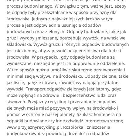
procesu budowlanego. W związku z tym, ważne jest, ażeby
te odpady były przekształcane w sposób przyjazny dla
środowiska. Jednym z najważniejszych kroków w tym
procesie jest odpowiednie usunięcie odpadów
budowlanych oraz zielonych. Odpady budowlane, takie jak
gruz i wyroby zmieszane, potrzebują wywózki na właściwe
składowiska. Wywóz gruzu i różnych odpadów budowlanych
jest niezbędny, aby zapewnić bezpieczeństwo dla ludzi i
środowiska. W przypadku, gdy odpady budowlane są
wymieszane, niezbędne jest ich odpowiednie oddzielenie.
W ten sposób można umożliwić skuteczne przetworzenie i
minimalizację wpływu na środowisko. Odpady zielone, takie
jak liście, gałęzie i trawa, również wymagają przydatnej
wywózki. Transport odpadów zielonych jest istotny, gdyż
może wpłynąć na zdrowie i bezpieczeństwo ludzi oraz
stworzeń. Przyjazny recykling i przerabianie odpadów
zielonych może mieć pozytywny wpływ na środowisko i
pomóc w ochronie naszej planety. Szukasz kontenera na
odpadki budowlane czy inne odwiedź internetową stronę
www.przyjaznyrecykling.pl. Rozbiórka i zniszczenia
budynków również powodują duże ilości odpadów