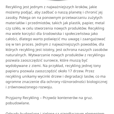
Recykling jest jednym z najważniejszych kroków, jakie
możemy podjąć, aby zadbać o naszą planetę i chronić jej
zasoby. Polega on na ponownym przetwarzaniu zużytych
materiałów i przedmiotów, takich jak plastik, papier, metal
czy szkło, w celu stworzenia nowych produktów. Recykling
ma wiele korzyści dla środowiska i społeczeństwa jako
całości, dlatego warto poświęcić mu uwagę i zaangażować
się w ten proces. Jednym z najważniejszych powodów, dla
których recykling jest istotny, jest ochrona naszych zasobów
naturalnych. Wytwarzanie nowych produktów z recyklingu
pozwala zaoszczędzić surowce, które muszą być
wydobywane z ziemi. Na przykład, recykling jednej tony
papieru pozwala zaoszczędzić około 17 drzew. Przez
recykling unikamy wycinki drzew i degradacji lasów, co ma
ogromne znaczenie dla ochrony różnorodności biologicznej
i zrównoważonego rozwoju.
Przyjazny Recykling – Przywóz kontenerów na gruz.
pobudowlane.
Odpady budowlane i zielone są nieodłącznym elementem