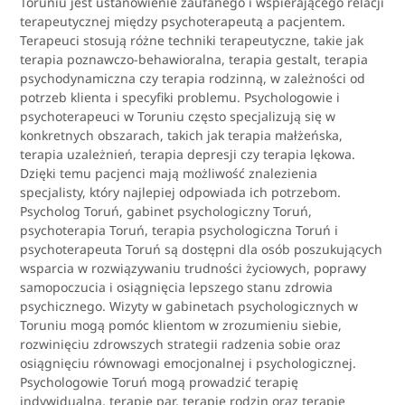
Toruniu jest ustanowienie zaufanego i wspierającego relacji
terapeutycznej między psychoterapeutą a pacjentem.
Terapeuci stosują różne techniki terapeutyczne, takie jak
terapia poznawczo-behawioralna, terapia gestalt, terapia
psychodynamiczna czy terapia rodzinną, w zależności od
potrzeb klienta i specyfiki problemu. Psychologowie i
psychoterapeuci w Toruniu często specjalizują się w
konkretnych obszarach, takich jak terapia małżeńska,
terapia uzależnień, terapia depresji czy terapia lękowa.
Dzięki temu pacjenci mają możliwość znalezienia
specjalisty, który najlepiej odpowiada ich potrzebom.
Psycholog Toruń, gabinet psychologiczny Toruń,
psychoterapia Toruń, terapia psychologiczna Toruń i
psychoterapeuta Toruń są dostępni dla osób poszukujących
wsparcia w rozwiązywaniu trudności życiowych, poprawy
samopoczucia i osiągnięcia lepszego stanu zdrowia
psychicznego. Wizyty w gabinetach psychologicznych w
Toruniu mogą pomóc klientom w zrozumieniu siebie,
rozwinięciu zdrowszych strategii radzenia sobie oraz
osiągnięciu równowagi emocjonalnej i psychologicznej.
Psychologowie Toruń mogą prowadzić terapię
indywidualną, terapię par, terapię rodzin oraz terapię