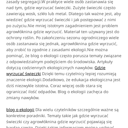
zasady segregacji.W praktyce wiele osób zastanawia się
nad tym, gdzie wyrzucać świeczki. Zużyte świeczki często
zawierają wosk, szkło lub metal. Dlatego tak ważne jest, aby
wiedzieć gdzie wyrzucać świeczki i jak postępować z nimi
po zużyciu.Nie mniej istotnym zagadnieniem jest problem
agrowłóknina gdzie wyrzucić. Materiał ten używany jest do
ochrony roślin. Po zakończeniu sezonu ogrodniczego wiele
osób zastanawia się jednak, agrowłóknina gdzie wyrzucić,
aby zrobić to zgodnie z zasadami ekologii.Nie można
pominąć, że blog o ekologii często porusza tematy związane
z odpowiedzialnym podejściem do środowiska. Artykuły
dotyczą codziennych ekologicznych nawyków.
Gdzie
wyrzucać świeczki
Dzięki temu czytelnicy lepiej rozumieją
znaczenie ekologii.Dodatkowo, że edukacja ekologiczna jest
dziś niezwykle istotna. Coraz więcej osób stara się
ograniczać ilość odpadów. Blog o ekologii zachęca do
zmiany nawyków.
blog o ekologii
Dla wielu czytelników szczególnie ważne są
konkretne poradniki. Tematy takie jak gdzie wyrzucać
świeczki czy agrowłóknina gdzie wyrzucić pojawiają się
bardzo często. Dzięki takim informacjom można uniknąć