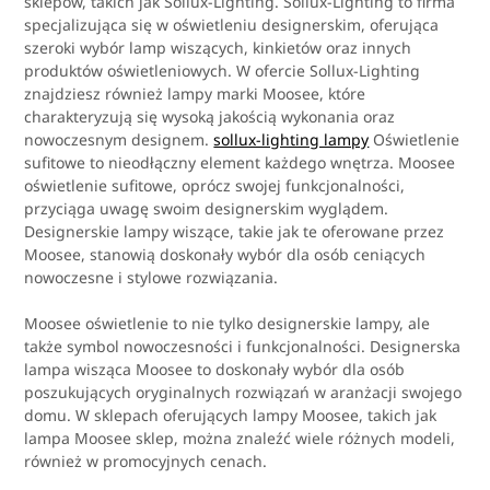
sklepów, takich jak Sollux-Lighting. Sollux-Lighting to firma
specjalizująca się w oświetleniu designerskim, oferująca
szeroki wybór lamp wiszących, kinkietów oraz innych
produktów oświetleniowych. W ofercie Sollux-Lighting
znajdziesz również lampy marki Moosee, które
charakteryzują się wysoką jakością wykonania oraz
nowoczesnym designem.
sollux-lighting lampy
Oświetlenie
sufitowe to nieodłączny element każdego wnętrza. Moosee
oświetlenie sufitowe, oprócz swojej funkcjonalności,
przyciąga uwagę swoim designerskim wyglądem.
Designerskie lampy wiszące, takie jak te oferowane przez
Moosee, stanowią doskonały wybór dla osób ceniących
nowoczesne i stylowe rozwiązania.
Moosee oświetlenie to nie tylko designerskie lampy, ale
także symbol nowoczesności i funkcjonalności. Designerska
lampa wisząca Moosee to doskonały wybór dla osób
poszukujących oryginalnych rozwiązań w aranżacji swojego
domu. W sklepach oferujących lampy Moosee, takich jak
lampa Moosee sklep, można znaleźć wiele różnych modeli,
również w promocyjnych cenach.