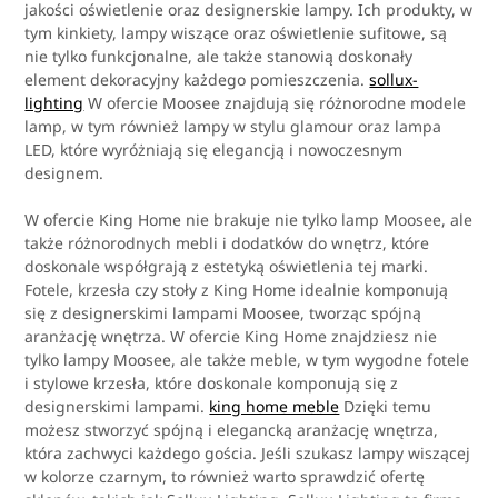
jakości oświetlenie oraz designerskie lampy. Ich produkty, w
tym kinkiety, lampy wiszące oraz oświetlenie sufitowe, są
nie tylko funkcjonalne, ale także stanowią doskonały
element dekoracyjny każdego pomieszczenia.
sollux-
lighting
W ofercie Moosee znajdują się różnorodne modele
lamp, w tym również lampy w stylu glamour oraz lampa
LED, które wyróżniają się elegancją i nowoczesnym
designem.
W ofercie King Home nie brakuje nie tylko lamp Moosee, ale
także różnorodnych mebli i dodatków do wnętrz, które
doskonale współgrają z estetyką oświetlenia tej marki.
Fotele, krzesła czy stoły z King Home idealnie komponują
się z designerskimi lampami Moosee, tworząc spójną
aranżację wnętrza. W ofercie King Home znajdziesz nie
tylko lampy Moosee, ale także meble, w tym wygodne fotele
i stylowe krzesła, które doskonale komponują się z
designerskimi lampami.
king home meble
Dzięki temu
możesz stworzyć spójną i elegancką aranżację wnętrza,
która zachwyci każdego gościa. Jeśli szukasz lampy wiszącej
w kolorze czarnym, to również warto sprawdzić ofertę