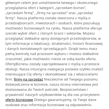
głównym celem jest umożliwienie łatwego i skutecznego
przeglądania ofert z kategorii „sprzedam biznes”,
„sprzedam firmę”, „firmy na sprzedaż” oraz „sprzedaż
firmy”. Nasza platforma została stworzona z myślą o
przedsiębiorcach, inwestorach i osobach, które poszukują
możliwości biznesowych na rynku. Nasza platforma oferuje
szeroki wybór ofert z różnych branż i sektorów. Możesz
przeglądać dokładne opisy dostępnych przedsiębiorstw, w
tym informacje o lokalizacji, działalności, historii finansowej
i danych kontaktowych sprzedających. Dzięki temu masz
pełną kontrolę nad procesem wyboru i możesz dokładnie
zrozumieć, jakie możliwości niesie ze sobą każda oferta.
OfertyBiznesu zostały zaprojektowane z myślą o prostocie
obsługi. Nasza intuicyjna nawigacja pozwala szybko znaleźć
interesujące Cię oferty i skontaktować się z właścicielami
firm.
firmy na sprzedaż
Niezależnie od Twojego poziomu
doświadczenia w biznesie, nasza strona internetowa jest
dostosowana do Twoich potrzeb. Bezpieczeństwo i
prywatność naszych użytkowników są dla nas priorytetem.
oferty biznesowe
Dlatego gwarantujemy, że Twoje dane
osobowe oraz informacje biznesowe są odpowiednio