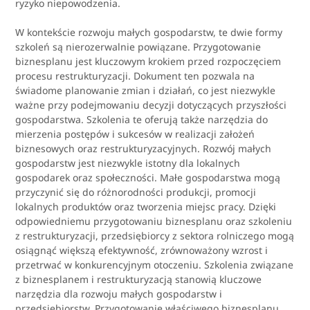
ryzyko niepowodzenia.
W kontekście rozwoju małych gospodarstw, te dwie formy
szkoleń są nierozerwalnie powiązane. Przygotowanie
biznesplanu jest kluczowym krokiem przed rozpoczęciem
procesu restrukturyzacji. Dokument ten pozwala na
świadome planowanie zmian i działań, co jest niezwykle
ważne przy podejmowaniu decyzji dotyczących przyszłości
gospodarstwa. Szkolenia te oferują także narzędzia do
mierzenia postępów i sukcesów w realizacji założeń
biznesowych oraz restrukturyzacyjnych. Rozwój małych
gospodarstw jest niezwykle istotny dla lokalnych
gospodarek oraz społeczności. Małe gospodarstwa mogą
przyczynić się do różnorodności produkcji, promocji
lokalnych produktów oraz tworzenia miejsc pracy. Dzięki
odpowiedniemu przygotowaniu biznesplanu oraz szkoleniu
z restrukturyzacji, przedsiębiorcy z sektora rolniczego mogą
osiągnąć większą efektywność, zrównoważony wzrost i
przetrwać w konkurencyjnym otoczeniu. Szkolenia związane
z biznesplanem i restrukturyzacją stanowią kluczowe
narzędzia dla rozwoju małych gospodarstw i
przedsiębiorstw. Przygotowanie właściwego biznesplanu