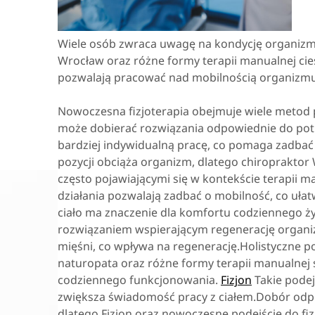
Wiele osób zwraca uwagę na kondycję organizmu 
Wrocław oraz różne formy terapii manualnej cie
pozwalają pracować nad mobilnością organizmu,
Nowoczesna fizjoterapia obejmuje wiele metod 
może dobierać rozwiązania odpowiednie do potrz
bardziej indywidualną pracę, co pomaga zadbać
pozycji obciąża organizm, dlatego chiroprakto
często pojawiającymi się w kontekście terapii 
działania pozwalają zadbać o mobilność, co uł
ciało ma znaczenie dla komfortu codziennego ż
rozwiązaniem wspierającym regenerację organi
mięśni, co wpływa na regenerację.Holistyczne po
naturopata oraz różne formy terapii manualnej 
codziennego funkcjonowania.
Fizjon
Takie podej
zwiększa świadomość pracy z ciałem.Dobór odp
dlatego Fizjon oraz nowoczesne podejście do fiz