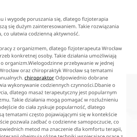
i wygodę poruszania się, dlatego fizjoterapia
szą się dużym zainteresowaniem. Takie rozwiązania
 co ułatwia codzienną aktywność.
pracy z organizmem, dlatego fizjoterapeuta Wrocław
eb konkretnej osoby. Takie działania umożliwiają
 o organizm.Wielogodzinne przebywanie w jednej
r Wrocław oraz chiropraktyk Wrocław są tematami
manualnych.
chiropraktor
Odpowiednio dobrane
atwia wykonywanie codziennych czynności.Dbanie o
ycia, dlatego masaż terapeutyczny jest popularnym
zmu. Takie działania mogą pomagać w rozluźnieniu
dejście do ciała zyskuje popularność, dlatego
są tematami często pojawiającymi się w kontekście
ście pozwala zadbać o codzienne samopoczucie, co
owiednich metod ma znaczenie dla komfortu terapii,
joterapii obejmują różne techniki wspierające pracę z