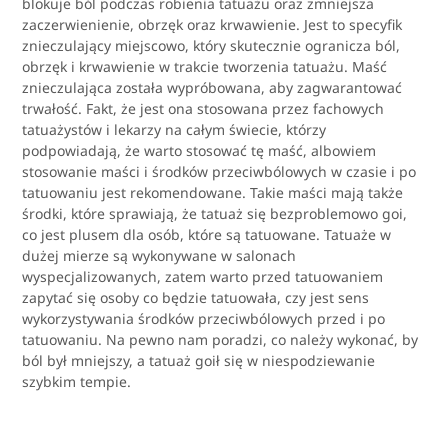
blokuje ból podczas robienia tatuażu oraz zmniejsza
zaczerwienienie, obrzęk oraz krwawienie. Jest to specyfik
znieczulający miejscowo, który skutecznie ogranicza ból,
obrzęk i krwawienie w trakcie tworzenia tatuażu. Maść
znieczulająca została wypróbowana, aby zagwarantować
trwałość. Fakt, że jest ona stosowana przez fachowych
tatuażystów i lekarzy na całym świecie, którzy
podpowiadają, że warto stosować tę maść, albowiem
stosowanie maści i środków przeciwbólowych w czasie i po
tatuowaniu jest rekomendowane. Takie maści mają także
środki, które sprawiają, że tatuaż się bezproblemowo goi,
co jest plusem dla osób, które są tatuowane. Tatuaże w
dużej mierze są wykonywane w salonach
wyspecjalizowanych, zatem warto przed tatuowaniem
zapytać się osoby co będzie tatuowała, czy jest sens
wykorzystywania środków przeciwbólowych przed i po
tatuowaniu. Na pewno nam poradzi, co należy wykonać, by
ból był mniejszy, a tatuaż goił się w niespodziewanie
szybkim tempie.