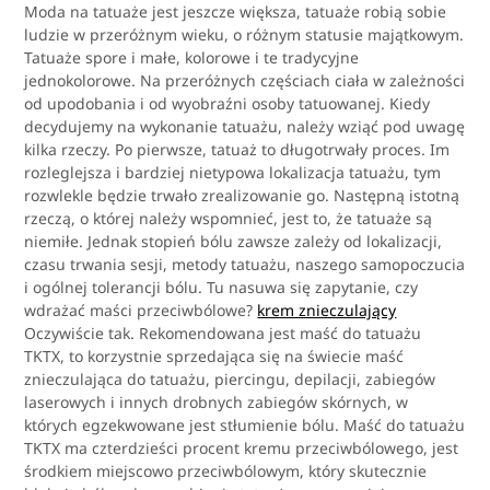
Moda na tatuaże jest jeszcze większa, tatuaże robią sobie
ludzie w przeróżnym wieku, o różnym statusie majątkowym.
Tatuaże spore i małe, kolorowe i te tradycyjne
jednokolorowe. Na przeróżnych częściach ciała w zależności
od upodobania i od wyobraźni osoby tatuowanej. Kiedy
decydujemy na wykonanie tatuażu, należy wziąć pod uwagę
kilka rzeczy. Po pierwsze, tatuaż to długotrwały proces. Im
rozleglejsza i bardziej nietypowa lokalizacja tatuażu, tym
rozwlekle będzie trwało zrealizowanie go. Następną istotną
rzeczą, o której należy wspomnieć, jest to, że tatuaże są
niemiłe. Jednak stopień bólu zawsze zależy od lokalizacji,
czasu trwania sesji, metody tatuażu, naszego samopoczucia
i ogólnej tolerancji bólu. Tu nasuwa się zapytanie, czy
wdrażać maści przeciwbólowe?
krem znieczulający
Oczywiście tak. Rekomendowana jest maść do tatuażu
TKTX, to korzystnie sprzedająca się na świecie maść
znieczulająca do tatuażu, piercingu, depilacji, zabiegów
laserowych i innych drobnych zabiegów skórnych, w
których egzekwowane jest stłumienie bólu. Maść do tatuażu
TKTX ma czterdzieści procent kremu przeciwbólowego, jest
środkiem miejscowo przeciwbólowym, który skutecznie