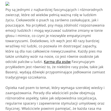
Psy są jednymi z najbardziej fascynujących i różnorodnych
zwierząt, które od wieków pełnią ważną rolę w ludzkim
życiu. Ciekawostki o psach są zarówno zaskakujące, jak i
pouczające. Na przykład, psy mają zdolność rozpoznawania
emocji ludzkich i mogą wyczuwać subtelne zmiany w tonie
głosu i mimice, co czyni je niezwykle empatycznymi
towarzyszami. Dodatkowo, ich węch jest 40 razy bardziej
wrażliwy niż ludzki, co pozwala im dostrzegać zapachy,
które są dla nas całkowicie niewyczuwalne. Każdy pies ma
także unikalny wzór na nosie, co jest równie osobiste jak
odciski palców u ludzi.
Karma dla psów
Fascynującym
przykładem jest również to, że niektóre rasy psów, takie jak
Basenji, wydają dźwięki przypominające jodłowanie zamiast
tradycyjnego szczekania.
Opieka nad psem to temat, który wymaga szerokiej wiedzy i
zaangażowania. Porady dla właścicieli psów obejmują
różnorodne aspekty, takie jak odpowiednia socjalizacja,
regularne spacery i zapewnienie stymulacji umysłowej oraz
fizycznej. Właściciele powinni pamiętać, że każda rasa ma