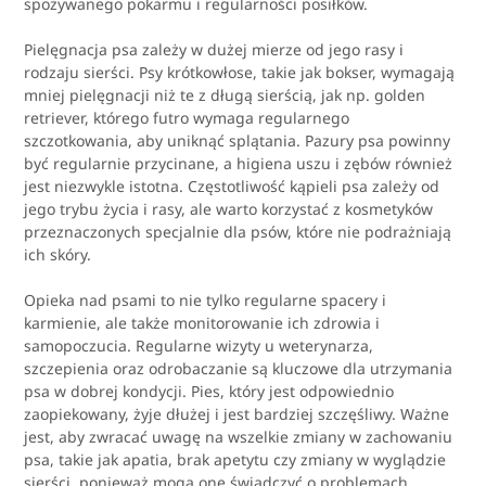
spożywanego pokarmu i regularności posiłków.
Pielęgnacja psa zależy w dużej mierze od jego rasy i
rodzaju sierści. Psy krótkowłose, takie jak bokser, wymagają
mniej pielęgnacji niż te z długą sierścią, jak np. golden
retriever, którego futro wymaga regularnego
szczotkowania, aby uniknąć splątania. Pazury psa powinny
być regularnie przycinane, a higiena uszu i zębów również
jest niezwykle istotna. Częstotliwość kąpieli psa zależy od
jego trybu życia i rasy, ale warto korzystać z kosmetyków
przeznaczonych specjalnie dla psów, które nie podrażniają
ich skóry.
Opieka nad psami to nie tylko regularne spacery i
karmienie, ale także monitorowanie ich zdrowia i
samopoczucia. Regularne wizyty u weterynarza,
szczepienia oraz odrobaczanie są kluczowe dla utrzymania
psa w dobrej kondycji. Pies, który jest odpowiednio
zaopiekowany, żyje dłużej i jest bardziej szczęśliwy. Ważne
jest, aby zwracać uwagę na wszelkie zmiany w zachowaniu
psa, takie jak apatia, brak apetytu czy zmiany w wyglądzie
sierści, ponieważ mogą one świadczyć o problemach