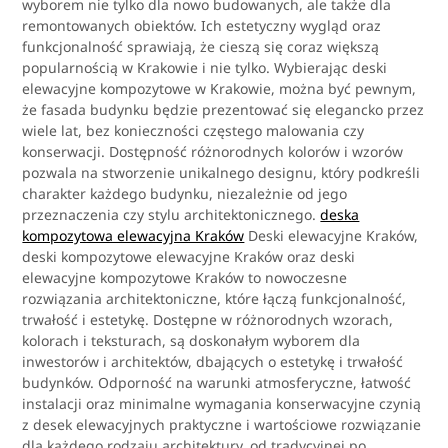
wyborem nie tylko dla nowo budowanych, ale także dla
remontowanych obiektów. Ich estetyczny wygląd oraz
funkcjonalność sprawiają, że cieszą się coraz większą
popularnością w Krakowie i nie tylko. Wybierając deski
elewacyjne kompozytowe w Krakowie, można być pewnym,
że fasada budynku będzie prezentować się elegancko przez
wiele lat, bez konieczności częstego malowania czy
konserwacji. Dostępność różnorodnych kolorów i wzorów
pozwala na stworzenie unikalnego designu, który podkreśli
charakter każdego budynku, niezależnie od jego
przeznaczenia czy stylu architektonicznego.
deska
kompozytowa elewacyjna Kraków
Deski elewacyjne Kraków,
deski kompozytowe elewacyjne Kraków oraz deski
elewacyjne kompozytowe Kraków to nowoczesne
rozwiązania architektoniczne, które łączą funkcjonalność,
trwałość i estetykę. Dostępne w różnorodnych wzorach,
kolorach i teksturach, są doskonałym wyborem dla
inwestorów i architektów, dbających o estetykę i trwałość
budynków. Odporność na warunki atmosferyczne, łatwość
instalacji oraz minimalne wymagania konserwacyjne czynią
z desek elewacyjnych praktyczne i wartościowe rozwiązanie
dla każdego rodzaju architektury, od tradycyjnej po