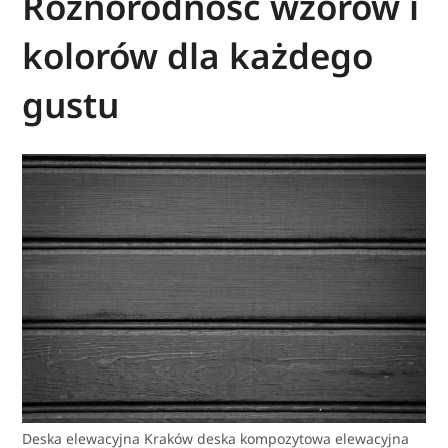
Różnorodność wzorów i
kolorów dla każdego
gustu
Deska elewacyjna Kraków deska kompozytowa elewacyjna