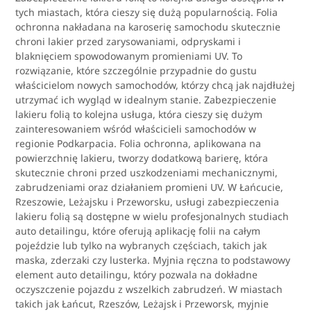
tych miastach, która cieszy się dużą popularnością. Folia
ochronna nakładana na karoserię samochodu skutecznie
chroni lakier przed zarysowaniami, odpryskami i
blaknięciem spowodowanym promieniami UV. To
rozwiązanie, które szczególnie przypadnie do gustu
właścicielom nowych samochodów, którzy chcą jak najdłużej
utrzymać ich wygląd w idealnym stanie. Zabezpieczenie
lakieru folią to kolejna usługa, która cieszy się dużym
zainteresowaniem wśród właścicieli samochodów w
regionie Podkarpacia. Folia ochronna, aplikowana na
powierzchnię lakieru, tworzy dodatkową barierę, która
skutecznie chroni przed uszkodzeniami mechanicznymi,
zabrudzeniami oraz działaniem promieni UV. W Łańcucie,
Rzeszowie, Leżajsku i Przeworsku, usługi zabezpieczenia
lakieru folią są dostępne w wielu profesjonalnych studiach
auto detailingu, które oferują aplikację folii na całym
pojeździe lub tylko na wybranych częściach, takich jak
maska, zderzaki czy lusterka. Myjnia ręczna to podstawowy
element auto detailingu, który pozwala na dokładne
oczyszczenie pojazdu z wszelkich zabrudzeń. W miastach
takich jak Łańcut, Rzeszów, Leżajsk i Przeworsk, myjnie