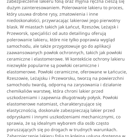
zabezpieczenie lakieru folią oraz myjnia ręczna cieszą się
dużym zainteresowaniem. Polerowanie lakieru to proces,
który usuwa drobne rysy, zmatowienia i inne
niedoskonałości, przywracając lakierowi jego pierwotny
blask. W miastach takich jak Łańcut, Rzeszów, Leżajsk i
Przeworsk, specjaliści od auto detailingu oferują
polerowanie lakieru, które nie tylko poprawia wygląd
samochodu, ale także przygotowuje go do aplikacji
zaawansowanych powłok ochronnych, takich jak powłoki
ceramiczne i elastomerowe. W kontekście ochrony lakieru
niezwykle popularne są powłoki ceramiczne i
elastomerowe. Powłoki ceramiczne, oferowane w Łańcucie,
Rzeszowie, Leżajsku i Przeworsku, tworzą na powierzchni
samochodu twardą, odporną na zarysowania i działanie
chemikaliów warstwę, która chroni lakier przed
uszkodzeniami i zapewnia długotrwały połysk. Powłoki
elastomerowe natomiast, charakteryzujące się
elastycznością, doskonale zabezpieczają lakier przed
odpryskami i innymi uszkodzeniami mechanicznymi, co
sprawia, że są idealnym wyborem dla osób często
poruszających się po drogach w trudnych warunkach.
Zabezpieczenie lakieru folią to kolejna usługa dostępna w