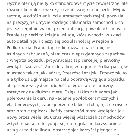
ręczne oferują nie tylko standardowe mycie zewnętrzne, ale
również kompleksowe czyszczenie wnętrza pojazdu. Myjnia
ręczna, w odróżnieniu od automatycznych myjni, pozwala
na precyzyjne umycie każdego zakamarka samochodu, co
jest szczególnie ważne przed aplikacją powłok ochronnych.
Pranie tapicerki to kolejna usługa, która wchodzi w skład
auto detailingu i cieszy się popularnością w regionie
Podkarpacia. Pranie tapicerki pozwala na usunięcie
trudnych zabrudzeń, plam oraz nieprzyjemnych zapachów
z wnętrza pojazdu, przywracając tapicerce jej pierwotny
wygląd i świeżość. Auto detailing w regionie Podkarpacia, w
miastach takich jak Łańcut, Rzeszów, Leżajsk i Przeworsk, to
nie tylko usługi mające na celu poprawę wyglądu pojazdu,
ale przede wszystkim dbałość o jego stan techniczny i
estetyczny na dłuższą metę. Dzięki takim zabiegom jak
polerowanie lakieru, nakładanie powłok ceramicznych i
elastomerowych, zabezpieczenie lakieru folią, ręczne mycie
oraz pranie tapicerki, każdy samochód może wyglądać jak
nowy przez wiele lat. Coraz więcej właścicieli samochodów
w tych miastach decyduje się na regularne korzystanie z
usług auto detailingu, dostrzegając korzyści płynące z